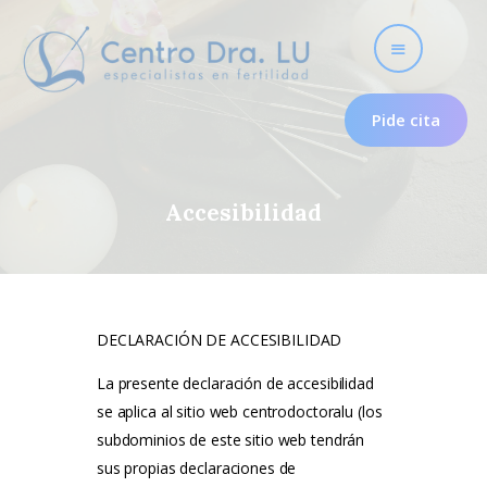
Pide cita
Accesibilidad
Fertilidad
Nosotros
DECLARACIÓN DE ACCESIBILIDAD
Útero frío
La presente declaración de accesibilidad
Psicología para la
se aplica al sitio web centrodoctoralu (los
fertilidad
subdominios de este sitio web tendrán
Tratamientos
sus propias declaraciones de