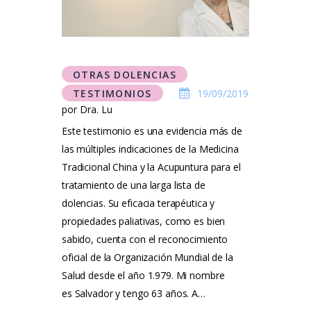
Testimonios
Tarifas
OTRAS DOLENCIAS
Método Tung
TESTIMONIOS
19/09/2019
por Dra. Lu
Blog
Este testimonio es una evidencia más de
Contacto
las múltiples indicaciones de la Medicina
Tradicional China y la Acupuntura para el
tratamiento de una larga lista de
dolencias. Su eficacia terapéutica y
propiedades paliativas, como es bien
sabido, cuenta con el reconocimiento
oficial de la Organización Mundial de la
Salud desde el año 1.979. Mi nombre
es Salvador y tengo 63 años. A…