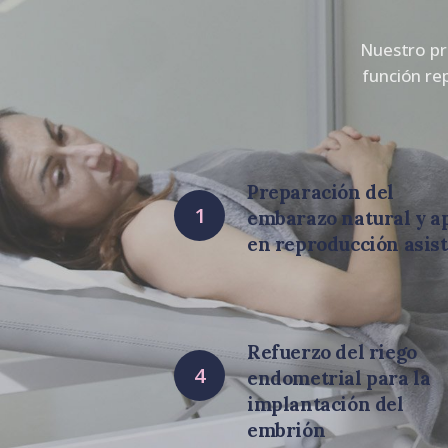
Nuestro pro
función rep
Preparación del
1
embarazo natural y a
en reproducción asist
Refuerzo del riego
4
endometrial para la
implantación del
embrión