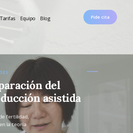
Pide cita
Tarifas
Equipo
Blog
SES
paración del
ducción asistida
e fertilidad,
en la teoría