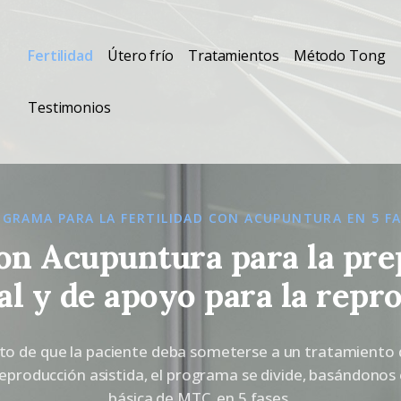
Fertilidad
Fertilidad
Útero frío
Tratamientos
Método Tong
Nosotros
Testimonios
Útero frío
Psicología para la
GRAMA PARA LA FERTILIDAD CON ACUPUNTURA EN 5 FA
fertilidad
n Acupuntura para la pre
l y de apoyo para la repro
Tratamientos
to de que la paciente deba someterse a un tratamiento d
Testimonios
producción asistida, el programa se divide, basándonos 
básica de MTC, en 5 fases.