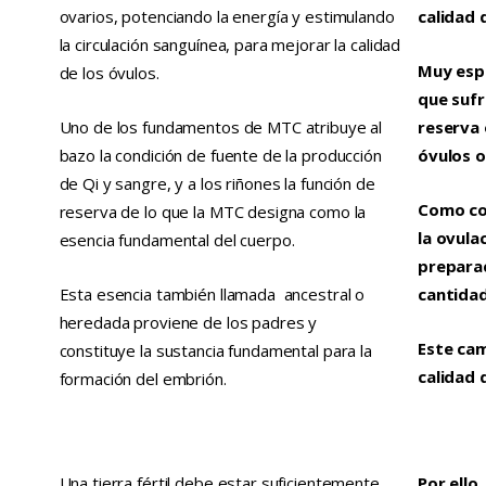
ovarios, potenciando la energía y estimulando
calidad 
la circulación sanguínea, para mejorar la calidad
Muy espe
de los óvulos.
que suf
Uno de los fundamentos de MTC atribuye al
reserva 
bazo la condición de fuente de la producción
óvulos 
de Qi y sangre, y a los riñones la función de
Como con
reserva de lo que la MTC designa como la
la ovula
esencia fundamental del cuerpo.
prepara
Esta esencia también llamada ancestral o
cantidad
heredada proviene de los padres y
Este cam
constituye la sustancia fundamental para la
calidad 
formación del embrión.
Una tierra fértil debe estar suficientemente
Por ello