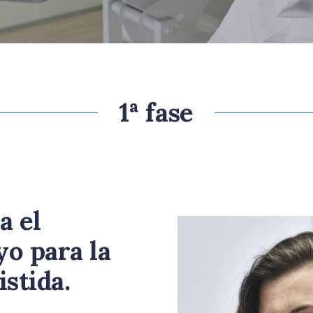
1ª fase
a el
o para la
stida.