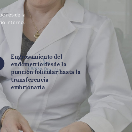
ue reside la
río interno.
Engrosamiento del
endometrio desde la
punción folicular hasta la
transferencia
embrionaria