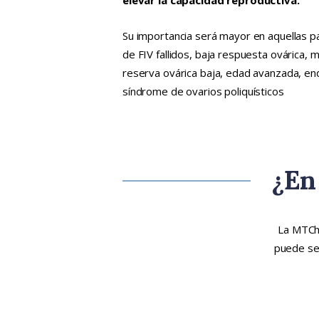
elevar la capacidad reproductiva.
Su importancia será mayor en aquellas 
de FIV fallidos, baja respuesta ovárica,
reserva ovárica baja, edad avanzada, en
síndrome de ovarios poliquísticos
¿En
La MTCh 
puede ser