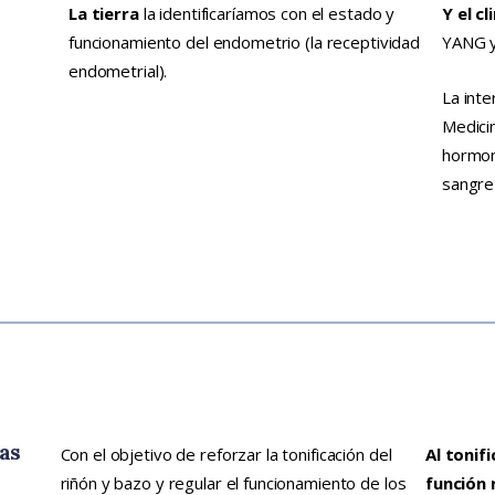
La tierra
la identificaríamos con el estado y
Y el c
funcionamiento del endometrio (la receptividad
YANG y
endometrial).
La inte
Medicin
hormona
sangre
las
Con el objetivo de reforzar la tonificación del
Al tonif
riñón y bazo y regular el funcionamiento de los
función 