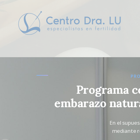
PRO
Programa co
embarazo natura
En el supues
mediante re