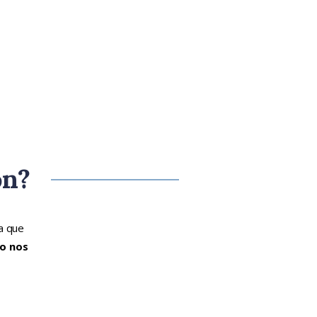
ón?
a que
o nos