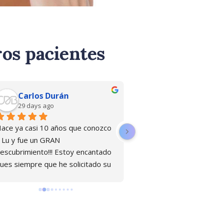
os pacientes
Carlos Durán
Maria Fernand
29 days ago
last month
ace ya casi 10 años que conozco 
Mi vida desde mi primer 
 Lu y fue un GRAN 
de muchísimo dolor, alg
escubrimiento!!! Estoy encantado 
normalicé porque fue mi 
ues siempre que he solicitado su 
por tantos años... Hace a
yuda para sanar alguna parte de 
como año y medio me 
i cuerpo, los resultados han sido 
descubrieron una endome
ágicos y muy rápidos. Su trabajo 
grave, mis dolores eran 
s perfecto, muy recomendable y 
insoportables.En diciemb