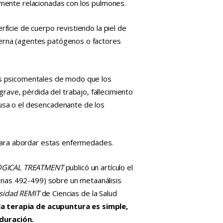
mamente relacionadas con los pulmones.
otalmente profesional. Gracias Lu
pasado mi esposo busca
que mejorara mi calidad 
rficie de cuerpo revistiendo la piel de
encontró a la Dra. Lu y 
terna (agentes patógenos o factores
cita.Desde la primer cita 
Lu por primera vez en mi
una regla sin dolor, desd
hasta hoy me he olvidad
des psicomentales de modo que los
un dolor de regla y
... 
lee
ave, pérdida del trabajo, fallecimiento
ausa o el desencadenante de los
para abordar estas enfermedades.
GICAL TREATMENT
publicó un artículo el
nas 492-499) sobre un metaanálisis
sidad REMIT
de Ciencias de la Salud
a terapia de acupuntura es simple,
 duración.