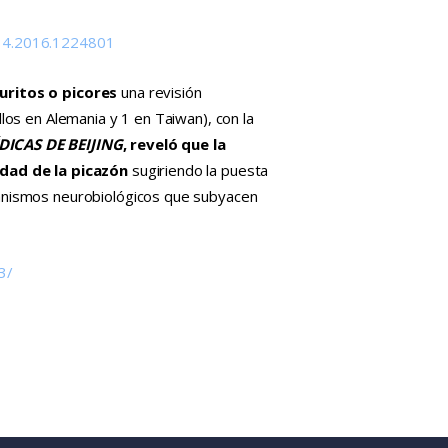
634.2016.1224801
uritos o picores
una revisión
los en Alemania y 1 en Taiwan), con la
ICAS DE BEIJING
, reveló que la
idad de la picazón
sugiriendo la puesta
canismos neurobiológicos que subyacen
3/