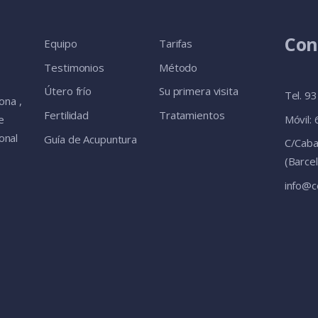
Con
Equipo
Tarifas
Testimonios
Método
Útero frío
Su primera visita
Tel. 9
ona ,
Fertilidad
Tratamientos
Móvil:
e
onal
Guía de Acupuntura
C/Caba
(Barce
info@c