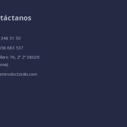
táctanos
3 348 51 50
 656 683 537
llero 76, 2º 2ª 08029
lona)
entrodoctoralu.com