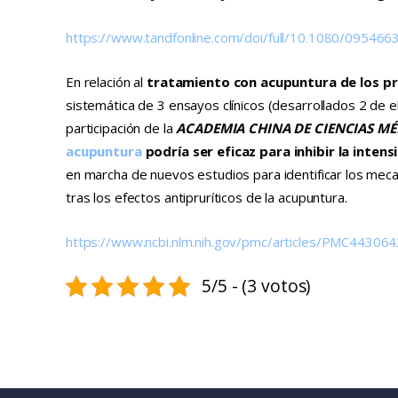
https://www.tandfonline.com/doi/full/10.1080/09546
En relación al
tratamiento con acupuntura de los pr
sistemática de 3 ensayos clínicos (desarrollados 2 de el
participación de la
ACADEMIA CHINA DE CIENCIAS MÉD
acupuntura
podría ser eficaz para inhibir la intens
en marcha de nuevos estudios para identificar los me
tras los efectos antipruríticos de la acupuntura.
https://www.ncbi.nlm.nih.gov/pmc/articles/PMC443064
5/5 - (3 votos)