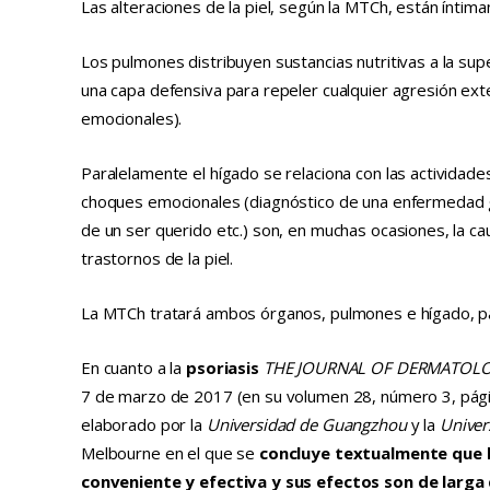
Las alteraciones de la piel, según la MTCh, están ínti
incomodando, para encontrar los 
t
puntos que ayudarán a superar el 
Los pulmones distribuyen sustancias nutritivas a la supe
problema.El centro está muy bien 
una capa defensiva para repeler cualquier agresión ex
situado, cerca de la estación de 
emocionales).
Sants.
Paralelamente el hígado se relaciona con las activida
choques emocionales (diagnóstico de una enfermedad gr
de un ser querido etc.) son, en muchas ocasiones, la c
trastornos de la piel.
La MTCh tratará ambos órganos, pulmones e hígado, 
En cuanto a la
psoriasis
THE JOURNAL OF DERMATOLO
7 de marzo de 2017 (en su volumen 28, número 3, pági
elaborado por la
Universidad de Guangzhou
y la
Univer
Melbourne en el que se
concluye textualmente que l
conveniente y efectiva y sus efectos son de larga