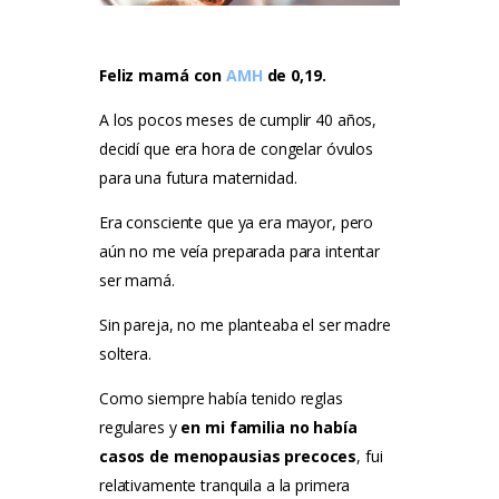
Testimonios
Feliz mamá con
AMH
de 0,19.
Tarifas
A los pocos meses de cumplir 40 años,
Método Tung
decidí que era hora de congelar óvulos
para una futura maternidad.
Blog
Era consciente que ya era mayor, pero
Contacto
aún no me veía preparada para intentar
ser mamá.
Sin pareja, no me planteaba el ser madre
soltera.
Como siempre había tenido reglas
regulares y
en mi familia no había
casos de menopausias precoces
, fui
relativamente tranquila a la primera