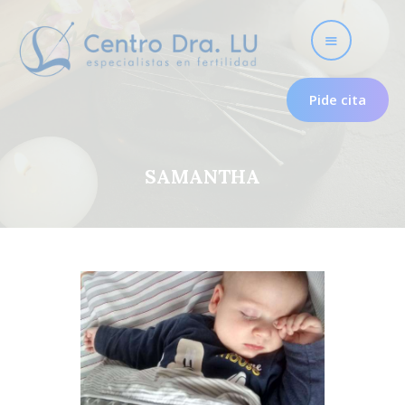
Pide cita
SAMANTHA
Fertilidad
Nosotros
Útero frío
Psicología para la
fertilidad
Tratamientos