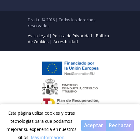
Dra. Lu © 2026 | Todos los derechos
reservados
Aviso Legal
|
Política de Privacidad
|
Política
de Cookies
|
Accesibilidad
Esta página utiliza cookies y otras
tecnologías para que podamos
Aceptar
Rechazar
mejorar su experiencia en nuestros
sitios:
Más información.