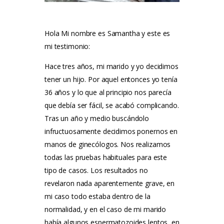
Testimonios
Hola Mi nombre es Samantha y este es
Tarifas
mi testimonio:
Método Tung
Hace tres años, mi marido y yo decidimos
tener un hijo. Por aquel entonces yo tenía
Blog
36 años y lo que al principio nos parecía
Contacto
que debía ser fácil, se acabó complicando.
Tras un año y medio buscándolo
infructuosamente decidimos ponernos en
manos de ginecólogos. Nos realizamos
todas las pruebas habituales para este
tipo de casos. Los resultados no
revelaron nada aparentemente grave, en
mi caso todo estaba dentro de la
normalidad, y en el caso de mi marido
había algunos espermatozoides lentos, en