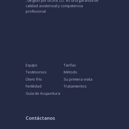
, dirigido por la Dra. LU, es una garantía de
calidad asistencial y competencia
profesional
Equipo
Tarifas
Testimonios
Método
Útero frío
Su primera visita
Fertilidad
Tratamientos
Guía de Acupuntura
Contáctanos