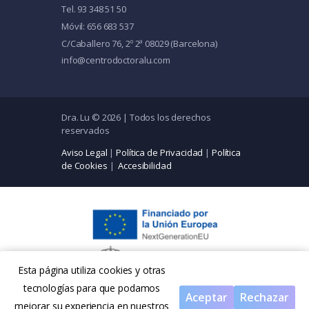
Tel. 93 348 51 50
Móvil: 656 683 537
C/Caballero 76, 2º 2ª 08029 (Barcelona)
info@centrodoctoralu.com
Dra. Lu © 2026 | Todos los derechos
reservados
Aviso Legal
|
Política de Privacidad
|
Política
de Cookies
|
Accesibilidad
Esta página utiliza cookies y otras
tecnologías para que podamos
Aceptar
Rechazar
mejorar su experiencia en nuestros