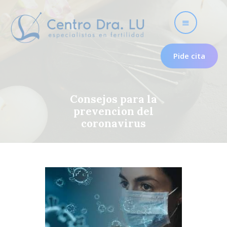
Pide cita
Fertilidad
Consejos para la
prevencion del
Nosotros
coronavirus
Útero frío
Psicología para la
fertilidad
Tratamientos
Testimonios