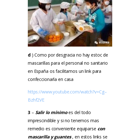
d
)
Como por desgracia no hay estoc de
mascarillas para el personal no sanitario
en España os facilitamos un link para
confeccionarla en casa
https://www.youtube.com/watch?v=Cg–
Bzhf2VE
3
–
Salir lo mínimo
es del todo
imprescindible y si no tenemos mas
remedio es conveniente equiparse
con
mascarilla y guantes
,
en estos links se