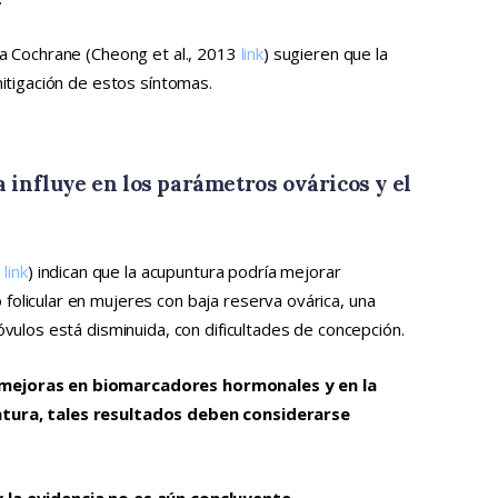
ta Cochrane (Cheong et al., 2013
link
) sugieren que la
mitigación de estos síntomas.
influye en los parámetros ováricos y el
7
link
) indican que la acupuntura podría mejorar
olicular en mujeres con baja reserva ovárica, una
óvulos está disminuida, con dificultades de concepción.
 mejoras en biomarcadores hormonales y en la
ntura, tales resultados deben considerarse