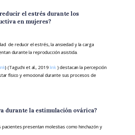
educir el estrés durante los
uctiva en mujeres?
ad de reducir el estrés, la ansiedad y la carga
tan durante la reproducción asistida.
link
) (Taguchi et al., 2019
link
) destacan la percepción
star físico y emocional durante sus procesos de
a durante la estimulación ovárica?
s pacientes presentan molestias como hinchazón y
.