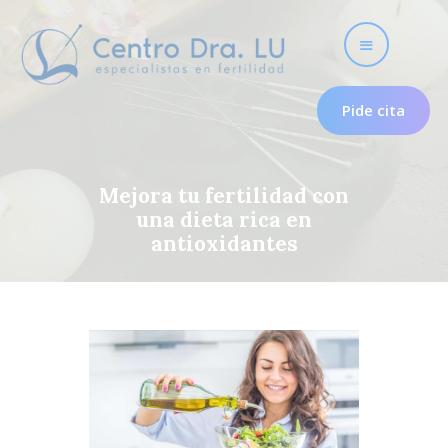
Pide cita
Fertilidad
Mejora tu fertilidad con
una dieta rica en
Nosotros
antioxidantes
Útero frío
Psicología para la
fertilidad
Tratamientos
Testimonios