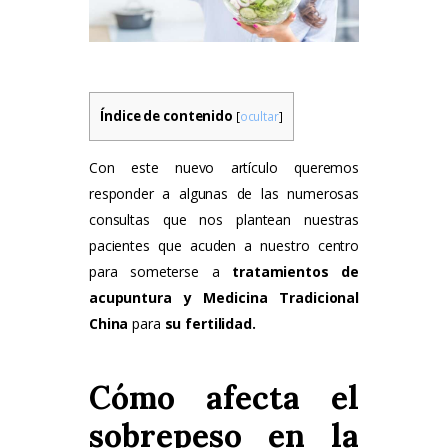
Tarifas
Método Tung
Blog
Índice de contenido
[
ocultar
]
Contacto
Con este nuevo artículo queremos
responder a algunas de las numerosas
consultas que nos plantean nuestras
pacientes que acuden a nuestro centro
para someterse a
tratamientos de
acupuntura y Medicina Tradicional
China
para
su fertilidad.
Cómo afecta el
sobrepeso en la