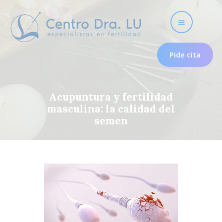
Pide cita
Acupuntura y fertilidad
masculina: la calidad del
Fertilidad
semen
Nosotros
Útero frío
Psicología para la
fertilidad
Tratamientos