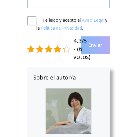
He leído y acepto el
Aviso Legal
y
la
Política de Privacidad
.
4.3/5
Enviar
- (6
votos)
Sobre el autor/a