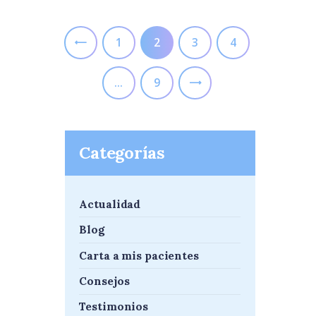
Navegación
de
PÁGINA
1
<
PÁGINA
2
PÁGINA
3
PÁGINA
4
entradas
…
PÁGINA
9
>
Categorías
Actualidad
Blog
Carta a mis pacientes
Consejos
Testimonios