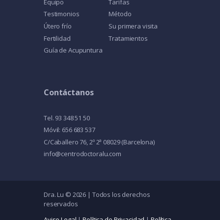
Equipo
Tarifas
Testimonios
Método
Útero frío
Su primera visita
Fertilidad
Tratamientos
Guía de Acupuntura
Contáctanos
Tel. 93 348 51 50
Móvil: 656 683 537
C/Caballero 76, 2º 2ª 08029 (Barcelona)
info@centrodoctoralu.com
Dra. Lu © 2026 | Todos los derechos
reservados
Aviso Legal
|
Política de Privacidad
|
Política