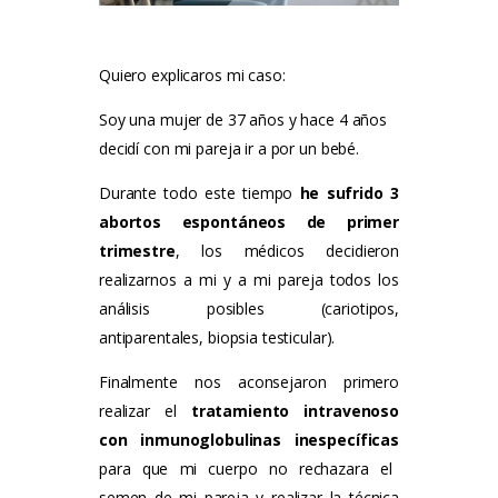
Tarifas
Quiero explicaros mi caso:
Método Tung
Soy una mujer de 37 años y hace 4 años
Blog
decidí con mi pareja ir a por un bebé.
Contacto
Durante todo este tiempo
he sufrido 3
abortos espontáneos de primer
trimestre
, los médicos decidieron
realizarnos a mi y a mi pareja todos los
análisis posibles (cariotipos,
antiparentales, biopsia testicular).
Finalmente nos aconsejaron primero
realizar el
tratamiento intravenoso
con inmunoglobulinas inespecíficas
para que mi cuerpo no rechazara el
semen de mi pareja y realizar la técnica