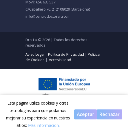
Móvil: 656 683 537
C/Caballero 76, 2º 2ª 08029 (Barcelona)
info@centrodoctoralu.com
Dra. Lu © 2026 | Todos los derechos
reservados
Aviso Legal
|
Política de Privacidad
|
Política
de Cookies
|
Accesibilidad
Esta página utiliza cookies y otras
tecnologías para que podamos
Aceptar
Rechazar
mejorar su experiencia en nuestros
sitios:
Más información.